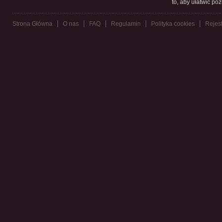
to, aby ułatwić po
Strona Główna
O nas
FAQ
Regulamin
Polityka cookies
Rejest