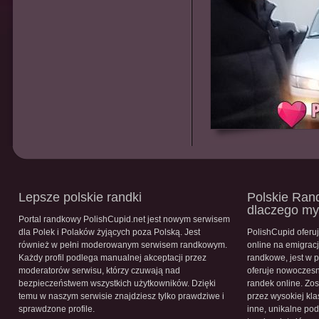
Lepsze polskie randki
Polskie Rand
dlaczego m
Portal randkowy PolishCupid.net jest nowym serwisem
dla Polek i Polaków żyjących poza Polską. Jest
PolishCupid oferu
również w pełni moderowanym serwisem randkowym.
online na emigracj
Każdy profil podlega manualnej akceptacji przez
randkowe, jest w 
moderatorów serwisu, którzy czuwają nad
oferuje nowoczesn
bezpieczeństwem wszystkich użytkowników. Dzięki
randek online. Zos
temu w naszym serwisie znajdziesz tylko prawdziwe i
przez wysokiej kla
sprawdzone profile.
inne, unikalne pod