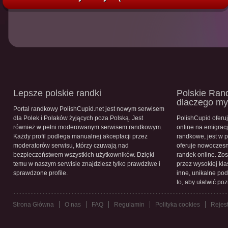
Lepsze polskie randki
Polskie Rand
dlaczego m
Portal randkowy PolishCupid.net jest nowym serwisem
dla Polek i Polaków żyjących poza Polską. Jest
PolishCupid oferu
również w pełni moderowanym serwisem randkowym.
online na emigracj
Każdy profil podlega manualnej akceptacji przez
randkowe, jest w 
moderatorów serwisu, którzy czuwają nad
oferuje nowoczesn
bezpieczeństwem wszystkich użytkowników. Dzięki
randek online. Zos
temu w naszym serwisie znajdziesz tylko prawdziwe i
przez wysokiej kla
sprawdzone profile.
inne, unikalne pod
to, aby ułatwić po
Strona Główna
O nas
FAQ
Regulamin
Polityka cookies
Rejest